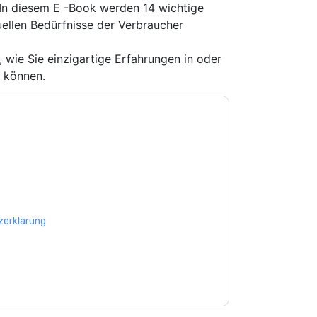
. In diesem E -Book werden 14 wichtige
tuellen Bedürfnisse der Verbraucher
, wie Sie einzigartige Erfahrungen in oder
 können.
e zu
NICE inContact
Kontaktaufnahme mit
on. Sie können sich jederzeit abmelden.
NICE
 ihrer Datenschutzerklärung.
Sie unseren Nutzungsbedingungen zu. Alle
erklärung
. Bei weiteren Fragen bitte mailen