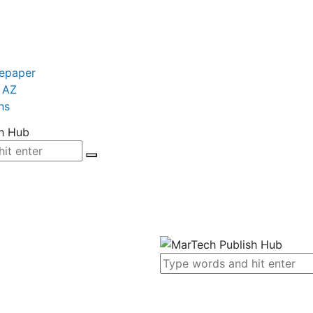
tepaper
 AZ
ns