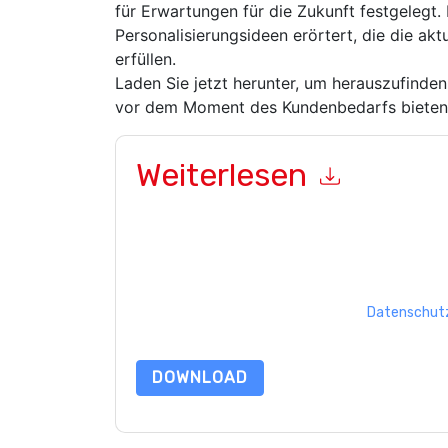
für Erwartungen für die Zukunft festgelegt
Personalisierungsideen erörtert, die die ak
erfüllen.
Laden Sie jetzt herunter, um herauszufinden
vor dem Moment des Kundenbedarfs bieten
Weiterlesen
Mit dem Absenden dieses Formulars stimmen Si
Ihnen marketingbezogene E-Mails oder per Telef
inContact
Webseiten u Mitteilungen unterliegen
Indem Sie diese Ressource anfordern, stimmen 
Daten sind geschützt durch unsere
Datenschutz
dataprotection@techpublishhub.com
DOWNLOAD