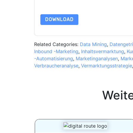
Daten sind geschützt durch unsere
Datenschutz
dataprotection@techpublishhub.com
DOWNLOAD
Related Categories:
Data Mining
,
Datengetr
Inbound -Marketing
,
Inhaltsvermarktung
,
Ku
-Automatisierung
,
Marketinganalysen
,
Marke
Verbraucheranalyse
,
Vermarktungsstrategie
Weit