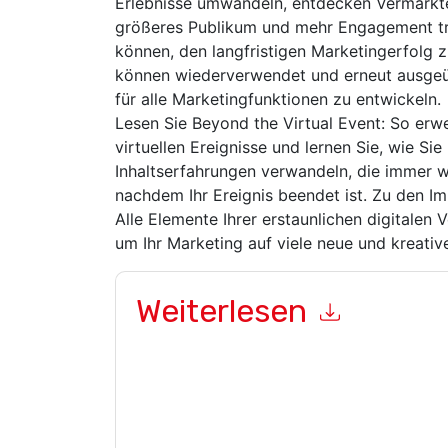
Erlebnisse umwandeln, entdecken Vermarkter,
größeres Publikum und mehr Engagement tr
können, den langfristigen Marketingerfolg zu
können wiederverwendet und erneut ausge
für alle Marketingfunktionen zu entwickeln.
Lesen Sie Beyond the Virtual Event: So erwe
virtuellen Ereignisse und lernen Sie, wie Sie 
Inhaltserfahrungen verwandeln, die immer w
nachdem Ihr Ereignis beendet ist. Zu den I
Alle Elemente Ihrer erstaunlichen digitale
um Ihr Marketing auf viele neue und kreati
Weiterlesen
Mit dem Absenden dieses Formulars stimmen Si
marketingbezogene E-Mails oder per Telefon. Si
Webseiten u Mitteilungen unterliegen ihrer Date
Indem Sie diese Ressource anfordern, stimmen 