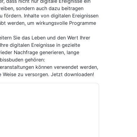
 dass nicht nur digitale Ereignisse ein
eiben, sondern auch dazu beitragen
 fördern. Inhalte von digitalen Ereignissen
übt werden, um wirkungsvolle Programme
itern Sie das Leben und den Wert Ihrer
Ihre digitalen Ereignisse in gezielte
ieder Nachfrage generieren, lange
mbissbuden gehören:
n Veranstaltungen können verwendet werden,
ve Weise zu versorgen. Jetzt downloaden!
e zu
ON24
Kontaktaufnahme mit Ihnen
e können sich jederzeit abmelden.
ON24
nschutzerklärung.
Sie unseren Nutzungsbedingungen zu. Alle