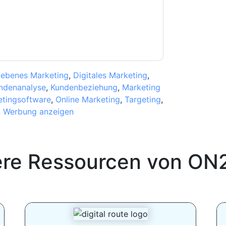
erklärung
. Bei weiteren Fragen bitte mailen
iebenes Marketing
,
Digitales Marketing
,
ndenanalyse
,
Kundenbeziehung
,
Marketing
tingsoftware
,
Online Marketing
,
Targeting
,
,
Werbung anzeigen
ere Ressourcen von
ON