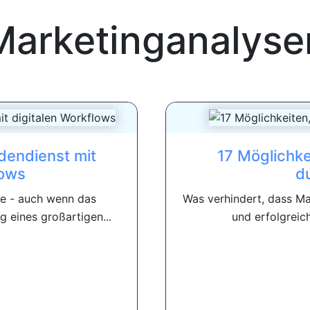
Marketinganalyse
dendienst mit
17 Möglichke
lows
d
se - auch wenn das
Was verhindert, dass Ma
g eines großartigen...
und erfolgreic