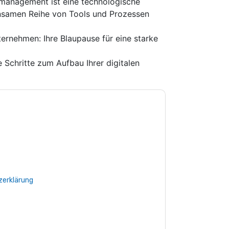
smanagement ist eine technologische
insamen Reihe von Tools und Prozessen
ernehmen: Ihre Blaupause für eine starke
 Schritte zum Aufbau Ihrer digitalen
e zu
Adobe
Kontaktaufnahme mit Ihnen
e können sich jederzeit abmelden.
Adobe
nschutzerklärung.
Sie unseren Nutzungsbedingungen zu. Alle
erklärung
. Bei weiteren Fragen bitte mailen