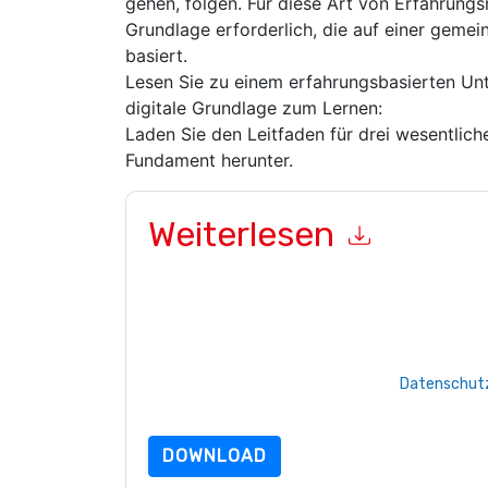
gehen, folgen. Für diese Art von Erfahrung
Grundlage erforderlich, die auf einer geme
basiert.
Lesen Sie zu einem erfahrungsbasierten Unt
digitale Grundlage zum Lernen:
Laden Sie den Leitfaden für drei wesentliche
Fundament herunter.
Weiterlesen
Mit dem Absenden dieses Formulars stimmen Si
marketingbezogene E-Mails oder per Telefon. Si
Webseiten u Mitteilungen unterliegen ihrer Date
Indem Sie diese Ressource anfordern, stimmen 
Daten sind geschützt durch unsere
Datenschutz
dataprotection@techpublishhub.com
DOWNLOAD