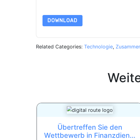
Daten sind geschützt durch unsere
Datenschutz
dataprotection@techpublishhub.com
DOWNLOAD
Related Categories:
Technologie
,
Zusammen
Weit
Übertreffen Sie den
Wettbewerb in Finanzdien...