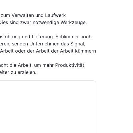
t zum Verwalten und Laufwerk
Dies sind zwar notwendige Werkzeuge,
Ausführung und Lieferung. Schlimmer noch,
tieren, senden Unternehmen das Signal,
r Arbeit oder der Arbeit der Arbeit kümmern
cht die Arbeit, um mehr Produktivität,
iter zu erzielen.
e zu
Adobe Workfront
Kontaktaufnahme mit
on. Sie können sich jederzeit abmelden.
Adobe
 ihrer Datenschutzerklärung.
Sie unseren Nutzungsbedingungen zu. Alle