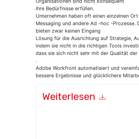
Organisationen sind nicht konsequent
ihre Bedürfnisse erfüllen.
Unternehmen haben oft einen einzelnen Or
Messaging und andere Ad -hoc -Prozesse. 
bieten zwar keinen Eingang
Lösung für die Ausrichtung auf Strategie, 
indem sie nicht in die richtigen Tools inves
dass sie sich nicht sehr mit der Qualität de
.
Adobe Workfront automatisiert und vereinfa
bessere Ergebnisse und glücklichere Mitarbe
Weiterlesen
Mit dem Absenden dieses Formulars stimmen Si
Ihnen marketingbezogene E-Mails oder per Telef
Workfront
Webseiten u Mitteilungen unterliegen
Indem Sie diese Ressource anfordern, stimmen 